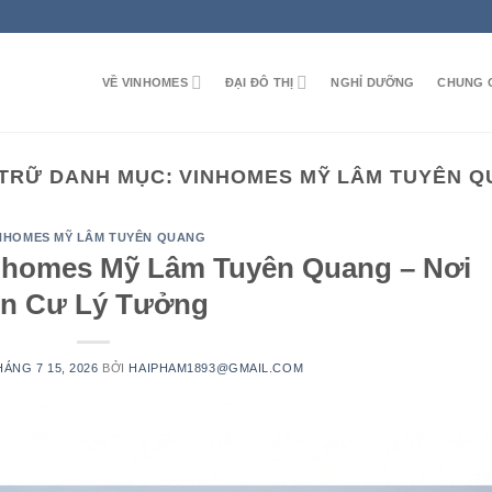
VỀ VINHOMES
ĐẠI ĐÔ THỊ
NGHỈ DƯỠNG
CHUNG 
 TRỮ DANH MỤC:
VINHOMES MỸ LÂM TUYÊN 
NHOMES MỸ LÂM TUYÊN QUANG
homes Mỹ Lâm Tuyên Quang – Nơi
n Cư Lý Tưởng
HÁNG 7 15, 2026
BỞI
HAIPHAM1893@GMAIL.COM