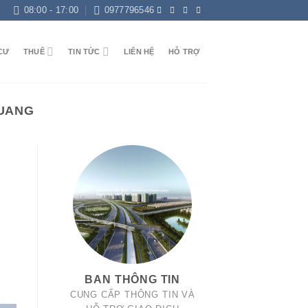
08:00 - 17:00
0977796546
CƯ
THUÊ
TIN TỨC
LIÊN HỆ
HỖ TRỢ
QUANG
BAN THÔNG TIN
CUNG CẤP THÔNG TIN VÀ