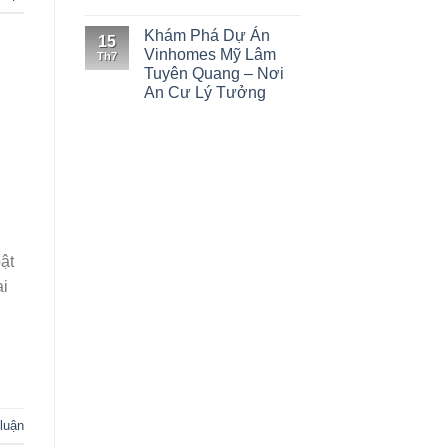
Khám Phá Dự Án
15
Vinhomes Mỹ Lâm
Th7
Tuyên Quang – Nơi
An Cư Lý Tưởng
ật
ai
 luận