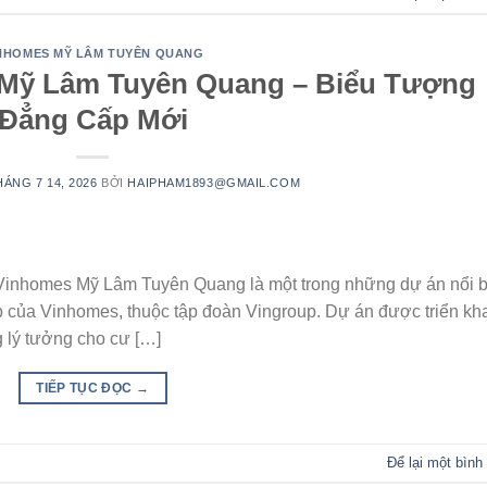
NHOMES MỸ LÂM TUYÊN QUANG
Mỹ Lâm Tuyên Quang – Biểu Tượng
Đẳng Cấp Mới
HÁNG 7 14, 2026
BỞI
HAIPHAM1893@GMAIL.COM
nhomes Mỹ Lâm Tuyên Quang là một trong những dự án nổi b
p của Vinhomes, thuộc tập đoàn Vingroup. Dự án được triển kh
g lý tưởng cho cư […]
TIẾP TỤC ĐỌC
→
Để lại một bình