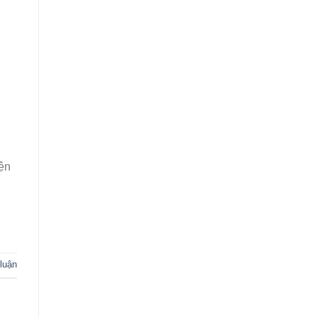
iện
 luận