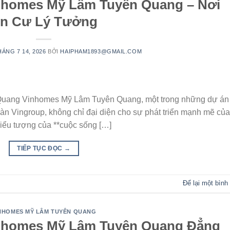
homes Mỹ Lâm Tuyên Quang – Nơi
n Cư Lý Tưởng
HÁNG 7 14, 2026
BỞI
HAIPHAM1893@GMAIL.COM
uang Vinhomes Mỹ Lâm Tuyên Quang, một trong những dự án
n Vingroup, không chỉ đại diện cho sự phát triển mạnh mẽ của 
iểu tượng của **cuộc sống […]
TIẾP TỤC ĐỌC
→
Để lại một bình
NHOMES MỸ LÂM TUYÊN QUANG
nhomes Mỹ Lâm Tuyên Quang Đẳng