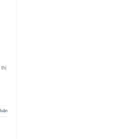
thị
 luận