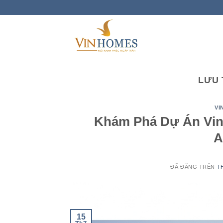
Chuyển
đến
nội
dung
LƯU
VI
Khám Phá Dự Án Vin
A
ĐÃ ĐĂNG TRÊN
T
15