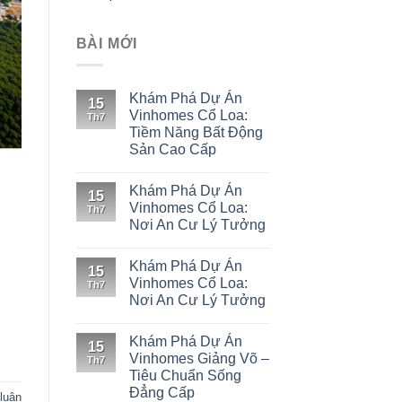
BÀI MỚI
Khám Phá Dự Án
15
Vinhomes Cổ Loa:
Th7
Tiềm Năng Bất Động
Sản Cao Cấp
Khám Phá Dự Án
15
Vinhomes Cổ Loa:
Th7
Nơi An Cư Lý Tưởng
Khám Phá Dự Án
15
Vinhomes Cổ Loa:
Th7
Nơi An Cư Lý Tưởng
Khám Phá Dự Án
15
Vinhomes Giảng Võ –
Th7
Tiêu Chuẩn Sống
Đẳng Cấp
 luận