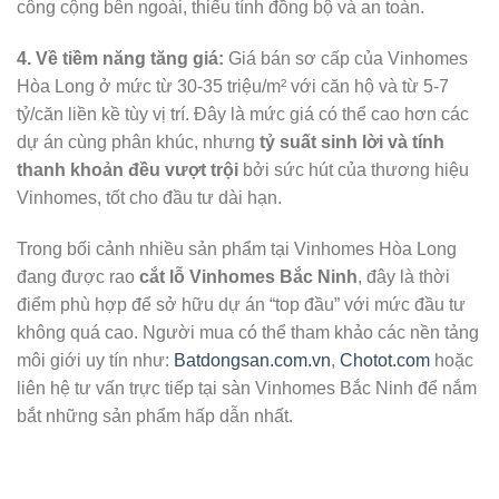
công cộng bên ngoài, thiếu tính đồng bộ và an toàn.
4. Về tiềm năng tăng giá:
Giá bán sơ cấp của Vinhomes
Hòa Long ở mức từ 30-35 triệu/m² với căn hộ và từ 5-7
tỷ/căn liền kề tùy vị trí. Đây là mức giá có thể cao hơn các
dự án cùng phân khúc, nhưng
tỷ suất sinh lời và tính
thanh khoản đều vượt trội
bởi sức hút của thương hiệu
Vinhomes, tốt cho đầu tư dài hạn.
Trong bối cảnh nhiều sản phẩm tại Vinhomes Hòa Long
đang được rao
cắt lỗ Vinhomes Bắc Ninh
, đây là thời
điểm phù hợp để sở hữu dự án “top đầu” với mức đầu tư
không quá cao. Người mua có thể tham khảo các nền tảng
môi giới uy tín như:
Batdongsan.com.vn
,
Chotot.com
hoặc
liên hệ tư vấn trực tiếp tại sàn Vinhomes Bắc Ninh để nắm
bắt những sản phẩm hấp dẫn nhất.