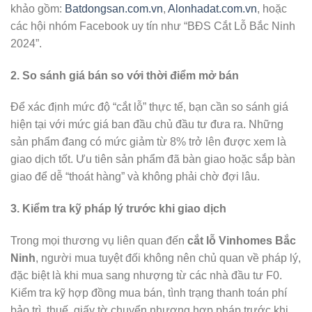
khảo gồm:
Batdongsan.com.vn
,
Alonhadat.com.vn
, hoặc
các hội nhóm Facebook uy tín như “BĐS Cắt Lỗ Bắc Ninh
2024”.
2. So sánh giá bán so với thời điểm mở bán
Để xác định mức độ “cắt lỗ” thực tế, bạn cần so sánh giá
hiện tại với mức giá ban đầu chủ đầu tư đưa ra. Những
sản phẩm đang có mức giảm từ 8% trở lên được xem là
giao dịch tốt. Ưu tiên sản phẩm đã bàn giao hoặc sắp bàn
giao để dễ “thoát hàng” và không phải chờ đợi lâu.
3. Kiểm tra kỹ pháp lý trước khi giao dịch
Trong mọi thương vụ liên quan đến
cắt lỗ Vinhomes Bắc
Ninh
, người mua tuyệt đối không nên chủ quan về pháp lý,
đặc biệt là khi mua sang nhượng từ các nhà đầu tư F0.
Kiểm tra kỹ hợp đồng mua bán, tình trạng thanh toán phí
bảo trì, thuế, giấy tờ chuyển nhượng hợp pháp trước khi