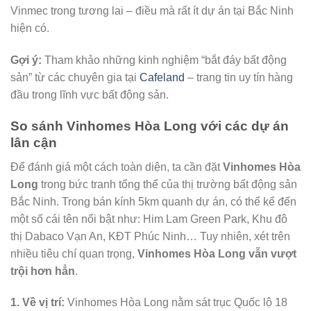
Vinmec trong tương lai – điều mà rất ít dự án tại Bắc Ninh
hiện có.
Gợi ý:
Tham khảo những kinh nghiệm “bắt đáy bất động
sản” từ các chuyên gia tại
Cafeland
– trang tin uy tín hàng
đầu trong lĩnh vực bất động sản.
So sánh Vinhomes Hòa Long với các dự án
lân cận
Để đánh giá một cách toàn diện, ta cần đặt
Vinhomes Hòa
Long
trong bức tranh tổng thể của thị trường bất động sản
Bắc Ninh. Trong bán kính 5km quanh dự án, có thể kể đến
một số cái tên nổi bật như: Him Lam Green Park, Khu đô
thị Dabaco Vạn An, KĐT Phúc Ninh… Tuy nhiên, xét trên
nhiều tiêu chí quan trọng,
Vinhomes Hòa Long vẫn vượt
trội hơn hẳn
.
1. Về vị trí:
Vinhomes Hòa Long nằm sát trục Quốc lộ 18