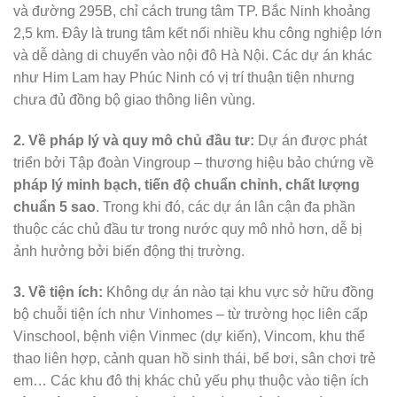
và đường 295B, chỉ cách trung tâm TP. Bắc Ninh khoảng
2,5 km. Đây là trung tâm kết nối nhiều khu công nghiệp lớn
và dễ dàng di chuyển vào nội đô Hà Nội. Các dự án khác
như Him Lam hay Phúc Ninh có vị trí thuận tiện nhưng
chưa đủ đồng bộ giao thông liên vùng.
2. Về pháp lý và quy mô chủ đầu tư:
Dự án được phát
triển bởi Tập đoàn Vingroup – thương hiệu bảo chứng về
pháp lý minh bạch, tiến độ chuẩn chỉnh, chất lượng
chuẩn 5 sao
. Trong khi đó, các dự án lân cận đa phần
thuộc các chủ đầu tư trong nước quy mô nhỏ hơn, dễ bị
ảnh hưởng bởi biến động thị trường.
3. Về tiện ích:
Không dự án nào tại khu vực sở hữu đồng
bộ chuỗi tiện ích như Vinhomes – từ trường học liên cấp
Vinschool, bệnh viện Vinmec (dự kiến), Vincom, khu thể
thao liên hợp, cảnh quan hồ sinh thái, bể bơi, sân chơi trẻ
em… Các khu đô thị khác chủ yếu phụ thuộc vào tiện ích