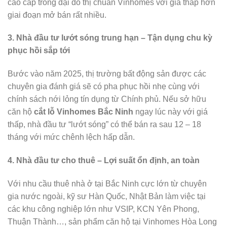
cao cấp trong đại đô thị chuẩn Vinhomes với giá thấp hơn
giai đoạn mở bán rất nhiều.
3. Nhà đầu tư lướt sóng trung hạn – Tận dụng chu kỳ
phục hồi sắp tới
Bước vào năm 2025, thị trường bất động sản được các
chuyên gia đánh giá sẽ có pha phục hồi nhẹ cùng với
chính sách nới lỏng tín dụng từ Chính phủ. Nếu sở hữu
căn hộ
cắt lỗ Vinhomes Bắc Ninh
ngay lúc này với giá
thấp, nhà đầu tư “lướt sóng” có thể bán ra sau 12 – 18
tháng với mức chênh lệch hấp dẫn.
4. Nhà đầu tư cho thuê – Lợi suất ổn định, an toàn
Với nhu cầu thuê nhà ở tại Bắc Ninh cực lớn từ chuyên
gia nước ngoài, kỹ sư Hàn Quốc, Nhật Bản làm việc tại
các khu công nghiệp lớn như VSIP, KCN Yên Phong,
Thuận Thành…, sản phẩm căn hộ tại Vinhomes Hòa Long