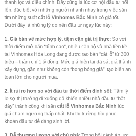
thanh lọc và điều chỉnh. Đây cũng là lúc cơ hội đầu tư nổi
lên, đặc biệt với những người nhanh nhạy trong việc săn
tìm những suất
cắt lỗ Vinhomes Bắc Ninh
có giá tốt.
Dưới đây là những lý do nên đầu tư ngay lúc này:
1. Giá bán về mức hợp lý, tiệm cận giá trị thực
: So với
thời điểm mở bán “đỉnh cao”, nhiều căn hộ và nhà liền kề
tại Vinhomes Hòa Long đang được rao bán “cắt lỗ” từ 300
triệu – thậm chí 1 tỷ đồng. Mức giá hiện tại đã sát giá thành
xây dựng, gần như không còn “bong bóng giá”, tạo biên an
toàn lớn cho người mua.
2. Ít rủi ro hơn so với đầu tư thời điểm đỉnh sốt
: Tâm lý
lo sợ thị trường đi xuống đã khiến nhiều nhà đầu tư “bắt
đáy” thành công khi săn
cắt lỗ Vinhomes Bắc Ninh
lúc
giá chạm ngưỡng thấp nhất. Khi thị trường hồi phục,
khoản đầu tư dễ dàng sinh lời.
3. Dễ thương lượng với chủ nhà
: Trong bối cảnh áp lực