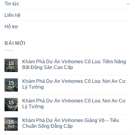
Tin tức
Liên hệ
Hỗ trợ
BÀI MỚI
Khám Phá Dự Án Vinhomes Cổ Loa: Tiềm Năng
15
Bất Động Sản Cao Cấp
Th7
Khám Phá Dự Án Vinhomes Cổ Loa: Nơi An Cư
15
Lý Tưởng
Th7
Khám Phá Dự Án Vinhomes Cổ Loa: Nơi An Cư
15
Lý Tưởng
Th7
Khám Phá Dự Án Vinhomes Giảng Võ – Tiêu
15
Chuẩn Sống Đẳng Cấp
Th7