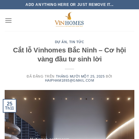
Chuyển
ADD ANYTHING HERE OR JUST REMOVE IT...
đến
nội
dung
DỰ ÁN
,
TIN TỨC
Cắt lỗ Vinhomes Bắc Ninh – Cơ hội
vàng đầu tư sinh lời
ĐÃ ĐĂNG TRÊN
THÁNG MƯỜI MỘT 25, 2025
BỞI
HAIPHAM1893@GMAIL.COM
25
Th11