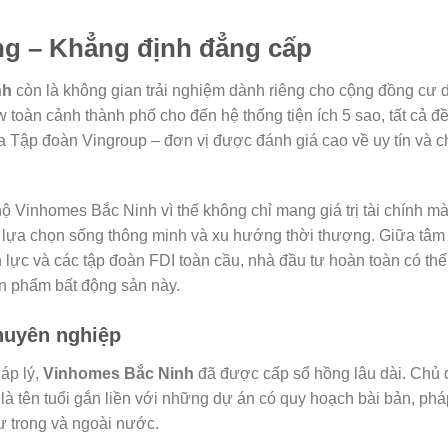
ng – Khẳng định đẳng cấp
nh
còn là không gian trải nghiệm dành riêng cho cộng đồng cư 
 toàn cảnh thành phố cho đến hệ thống tiện ích 5 sao, tất cả đ
Tập đoàn Vingroup – đơn vị được đánh giá cao về uy tín và c
ộ Vinhomes Bắc Ninh vì thế không chỉ mang giá trị tài chính m
về lựa chọn sống thông minh và xu hướng thời thượng. Giữa tâm
n lực và các tập đoàn FDI toàn cầu, nhà đầu tư hoàn toàn có thể
n phẩm bất động sản này.
huyên nghiệp
áp lý,
Vinhomes Bắc Ninh
đã được cấp sổ hồng lâu dài. Chủ 
là tên tuổi gắn liền với những dự án có quy hoạch bài bản, phá
tư trong và ngoài nước.