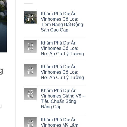
Khám Phá Dự Án
15
Vinhomes Cổ Loa:
Th7
Tiềm Năng Bất Động
Sản Cao Cấp
Khám Phá Dự Án
15
Vinhomes Cổ Loa:
Th7
Nơi An Cư Lý Tưởng
Khám Phá Dự Án
g
15
Vinhomes Cổ Loa:
Th7
Nơi An Cư Lý Tưởng
Khám Phá Dự Án
15
Vinhomes Giảng Võ –
Th7
Tiêu Chuẩn Sống
u
Đẳng Cấp
i
Khám Phá Dự Án
15
Vinhomes Mỹ Lâm
Th7