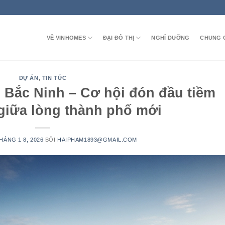
VỀ VINHOMES
ĐẠI ĐÔ THỊ
NGHỈ DƯỠNG
CHUNG 
DỰ ÁN
,
TIN TỨC
Bắc Ninh – Cơ hội đón đầu tiềm
giữa lòng thành phố mới
HÁNG 1 8, 2026
BỞI
HAIPHAM1893@GMAIL.COM