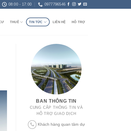
08:00 - 17:00
0977796546
CƯ
THUÊ
TIN TỨC
LIÊN HỆ
HỖ TRỢ
BAN THÔNG TIN
CUNG CẤP THÔNG TIN VÀ
HỖ TRỢ GIAO DỊCH
Khách hàng quan tâm dự