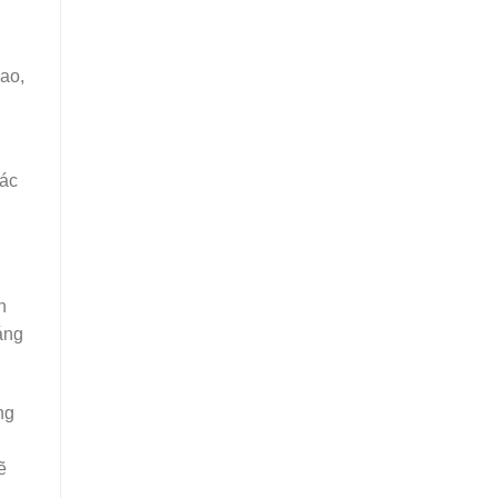
hao,
các
h
áng
ng
ẽ