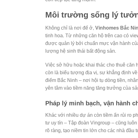
Môi trường sống lý tưở
Không chỉ là nơi để ở,
Vinhomes Bắc Ni
tinh hoa. Từ những căn hộ trên cao có view
được quản lý bởi chuẩn mực vận hành của 
lượng hệ sinh thái bất động sản.
Việc sở hữu hoặc khai thác cho thuê căn h
còn là biểu tượng địa vị, sự khẳng định 
điểm Bắc Ninh – nơi hội tụ dòng tiền, nhâ
yên tâm vào tiềm năng tăng trưởng của sả
Pháp lý minh bạch, vận hành c
Khác với nhiều dự án còn tiềm ẩn rủi ro ph
tư uy tín – Tập đoàn Vingroup – cũng luôn 
rõ ràng, tạo niềm tin lớn cho các nhà đầu 