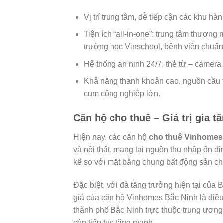
Vị trí trung tâm, dễ tiếp cận các khu hà
Tiện ích “all-in-one”: trung tâm thương
trường học Vinschool, bệnh viện chuẩn
Hệ thống an ninh 24/7, thẻ từ – camera
Khả năng thanh khoản cao, nguồn cầu t
cụm công nghiệp lớn.
Căn hộ cho thuê – Giá trị gia t
Hiện nay, các căn hộ
cho thuê Vinhomes
và nội thất, mang lại nguồn thu nhập ổn đ
kể so với mặt bằng chung bất động sản cho
Đặc biệt, với đà tăng trưởng hiện tại của 
giá của căn hộ Vinhomes Bắc Ninh là điề
thành phố Bắc Ninh trực thuộc trung ương 
còn tiếp tục tăng mạnh.