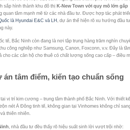
h sắp hình thành khu đô thị
K-New Town với quy mô lớn gấp
g quan tâm mạnh mẽ từ các nhà đầu tư. Được hợp tác phát triể
 Quốc là Hyundai E&C và LH
, dự án thể hiện rõ xu hướng đầu t
ng này.
c tế, Bắc Ninh còn đang là nơi tập trung hàng trăm nghìn chuy
c khu công nghiệp như Samsung, Canon, Foxconn, v.v. Đây là tầ
rả cho các căn hộ cho thuê có chất lượng sống cao cấp – điều 
 án tâm điểm, kiến tạo chuẩn sống
ại vị trí kim cương – trung tâm thành phố Bắc Ninh. Với thiết k
rộn nét Á Đông tinh tế, không gian tại Vinhomes không chỉ san
và thiên nhiên.
Ninh
, nhà đầu tư đều thấy rõ hiệu suất sinh lời vượt trội nhờ: