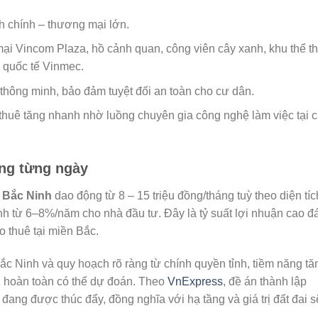
nh chính – thương mại lớn.
 mại Vincom Plaza, hồ cảnh quan, công viên cây xanh, khu thể t
 quốc tế Vinmec.
 thông minh, bảo đảm tuyệt đối an toàn cho cư dân.
huê tăng nhanh nhờ luồng chuyên gia công nghệ làm việc tại 
ăng từng ngày
 Bắc Ninh
dao động từ 8 – 15 triệu đồng/tháng tuỳ theo diện tíc
ịnh từ 6–8%/năm cho nhà đầu tư. Đây là tỷ suất lợi nhuận cao đ
 thuê tại miền Bắc.
Bắc Ninh và quy hoạch rõ ràng từ chính quyền tỉnh, tiềm năng tă
u hoàn toàn có thể dự đoán. Theo
VnExpress
, đề án thành lập
đang được thúc đẩy, đồng nghĩa với hạ tầng và giá trị đất đai s