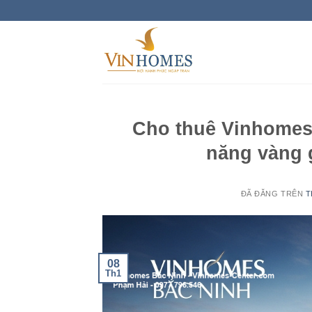
Chuyển
đến
nội
dung
Cho thuê Vinhomes 
năng vàng 
ĐÃ ĐĂNG TRÊN
T
08
Th1