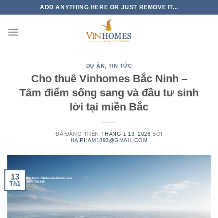
Chuyển
ADD ANYTHING HERE OR JUST REMOVE IT...
đến
nội
dung
DỰ ÁN
,
TIN TỨC
Cho thuê Vinhomes Bắc Ninh –
Tâm điểm sống sang và đầu tư sinh
lời tại miền Bắc
ĐÃ ĐĂNG TRÊN
THÁNG 1 13, 2026
BỞI
HAIPHAM1893@GMAIL.COM
13
Th1