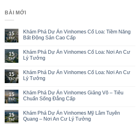
BÀI MỚI
Khám Phá Dự Án Vinhomes Cổ Loa: Tiềm Năng
15
Bất Động Sản Cao Cấp
Th7
Khám Phá Dự Án Vinhomes Cổ Loa: Nơi An Cư
15
Lý Tưởng
Th7
Khám Phá Dự Án Vinhomes Cổ Loa: Nơi An Cư
15
Lý Tưởng
Th7
Khám Phá Dự Án Vinhomes Giảng Võ – Tiêu
15
Chuẩn Sống Đẳng Cấp
Th7
Khám Phá Dự Án Vinhomes Mỹ Lâm Tuyên
15
Quang – Nơi An Cư Lý Tưởng
Th7