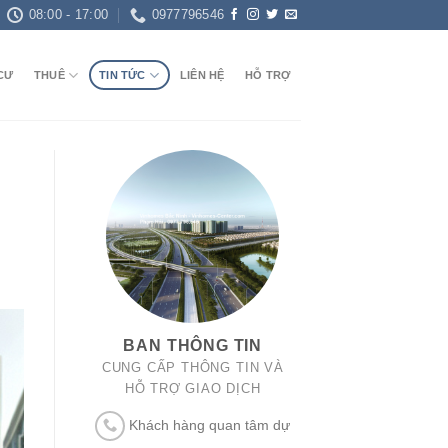
08:00 - 17:00
0977796546
CƯ
THUÊ
TIN TỨC
LIÊN HỆ
HỖ TRỢ
BAN THÔNG TIN
CUNG CẤP THÔNG TIN VÀ
HỖ TRỢ GIAO DỊCH
Khách hàng quan tâm dự