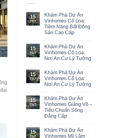
Khám Phá Dự Án
15
Vinhomes Cổ Loa:
Th7
Tiềm Năng Bất Động
Sản Cao Cấp
Khám Phá Dự Án
15
Vinhomes Cổ Loa:
Th7
Nơi An Cư Lý Tưởng
Khám Phá Dự Án
15
Vinhomes Cổ Loa:
Th7
Đông
Nơi An Cư Lý Tưởng
 đại
Khám Phá Dự Án
15
Vinhomes Giảng Võ –
Th7
Tiêu Chuẩn Sống
Đẳng Cấp
Khám Phá Dự Án
15
Vinhomes Mỹ Lâm
Th7