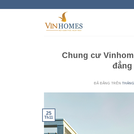
Chuyển
đến
nội
dung
Chung cư Vinhome
đẳng 
ĐÃ ĐĂNG TRÊN
THÁNG
25
Th11