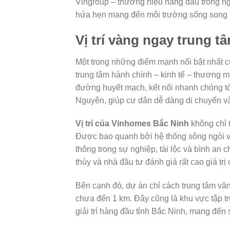
Vingroup – thương hiệu hàng đầu trong n
hứa hẹn mang đến môi trường sống song h
Vị trí vàng ngay trung 
Một trong những điểm mạnh nổi bật nhất 
trung tâm hành chính – kinh tế – thương m
đường huyết mạch, kết nối nhanh chóng tớ
Nguyên, giúp cư dân dễ dàng di chuyển và
Vị trí của Vinhomes Bắc Ninh
không chỉ t
Được bao quanh bởi hệ thống sông ngòi và
thông trong sự nghiệp, tài lộc và bình an 
thủy và nhà đầu tư đánh giá rất cao giá trị
Bên cạnh đó, dự án chỉ cách trung tâm vă
chưa đến 1 km. Đây cũng là khu vực tập t
giải trí hàng đầu tỉnh Bắc Ninh, mang đến 