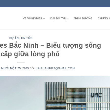
VỀ VINHOMES
ĐẠI ĐÔ THỊ
NGHỈ DƯỠNG
CHUNG 
DỰ ÁN
,
TIN TỨC
s Bắc Ninh – Biểu tượng sống
cấp giữa lòng phố
 MƯỜI MỘT 25, 2025
BỞI
HAIPHAM1893@GMAIL.COM