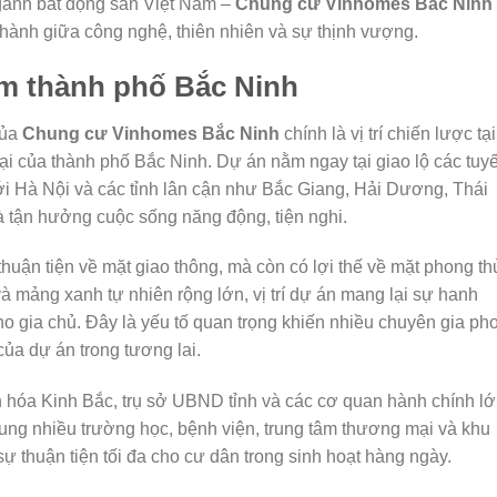
gành bất động sản Việt Nam –
Chung cư Vinhomes Bắc Ninh
ành giữa công nghệ, thiên nhiên và sự thịnh vượng.
tâm thành phố Bắc Ninh
của
Chung cư Vinhomes Bắc Ninh
chính là vị trí chiến lược tại
ại của thành phố Bắc Ninh. Dự án nằm ngay tại giao lộ các tuy
i Hà Nội và các tỉnh lân cận như Bắc Giang, Hải Dương, Thái
 tận hưởng cuộc sống năng động, tiện nghi.
huận tiện về mặt giao thông, mà còn có lợi thế về mặt phong th
 mảng xanh tự nhiên rộng lớn, vị trí dự án mang lại sự hanh
cho gia chủ. Đây là yếu tố quan trọng khiến nhiều chuyên gia ph
 của dự án trong tương lai.
n hóa Kinh Bắc, trụ sở UBND tỉnh và các cơ quan hành chính l
rung nhiều trường học, bệnh viện, trung tâm thương mại và khu
sự thuận tiện tối đa cho cư dân trong sinh hoạt hàng ngày.