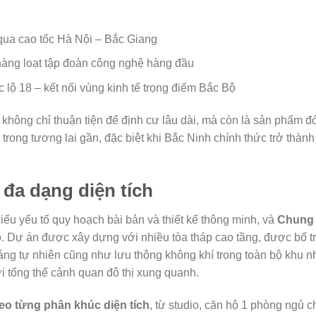
i qua cao tốc Hà Nội – Bắc Giang
hàng loạt tập đoàn công nghệ hàng đầu
 lộ 18 – kết nối vùng kinh tế trọng điểm Bắc Bộ
n không chỉ thuận tiện để định cư lâu dài, mà còn là sản phẩm đ
 trong tương lai gần, đặc biệt khi Bắc Ninh chính thức trở thành
, đa dạng diện tích
ếu yếu tố quy hoạch bài bản và thiết kế thông minh, và
Chung
đó. Dự án được xây dựng với nhiều tòa tháp cao tầng, được bố tr
áng tự nhiên cũng như lưu thông không khí trong toàn bộ khu n
ới tổng thể cảnh quan đô thị xung quanh.
heo từng phân khúc diện tích
, từ studio, căn hộ 1 phòng ngủ c