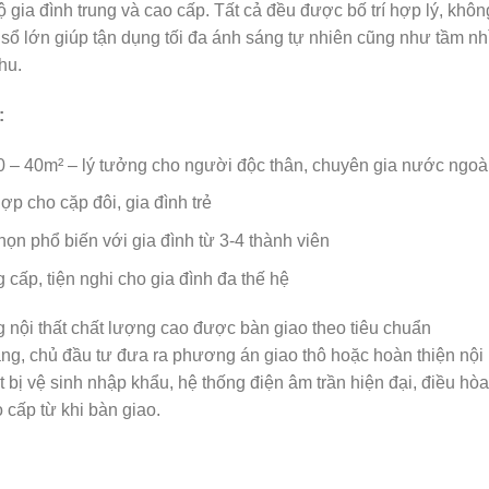
gia đình trung và cao cấp. Tất cả đều được bố trí hợp lý, khôn
sổ lớn giúp tận dụng tối đa ánh sáng tự nhiên cũng như tầm nh
hu.
:
30 – 40m² – lý tưởng cho người độc thân, chuyên gia nước ngoà
p cho cặp đôi, gia đình trẻ
ọn phổ biến với gia đình từ 3-4 thành viên
cấp, tiện nghi cho gia đình đa thế hệ
 nội thất chất lượng cao được bàn giao theo tiêu chuẩn
g, chủ đầu tư đưa ra phương án giao thô hoặc hoàn thiện nội
iết bị vệ sinh nhập khẩu, hệ thống điện âm trần hiện đại, điều h
 cấp từ khi bàn giao.