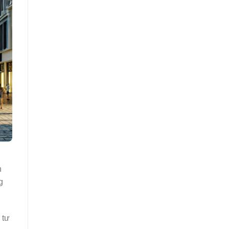
h
g
 tư