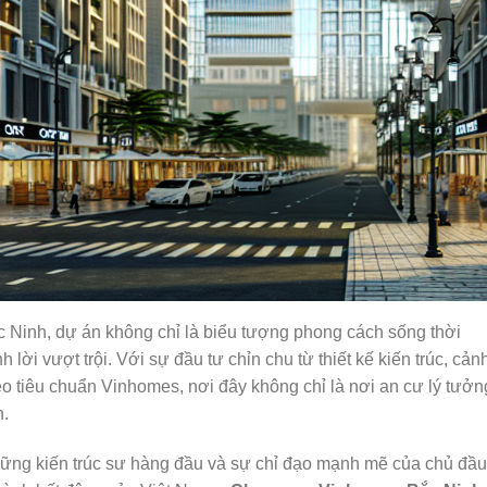
c Ninh, dự án không chỉ là biểu tượng phong cách sống thời
lời vượt trội. Với sự đầu tư chỉn chu từ thiết kế kiến trúc, cản
heo tiêu chuẩn Vinhomes, nơi đây không chỉ là nơi an cư lý tưởn
n.
hững kiến trúc sư hàng đầu và sự chỉ đạo mạnh mẽ của chủ đầu