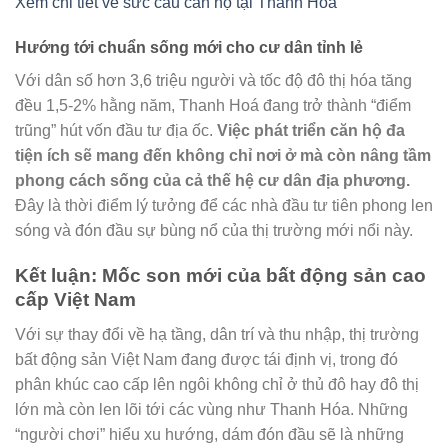
Xem chi tiết về sức cầu căn hộ tại Thanh Hóa
Hướng tới chuẩn sống mới cho cư dân tỉnh lẻ
Với dân số hơn 3,6 triệu người và tốc độ đô thị hóa tăng
đều 1,5-2% hằng năm, Thanh Hoá đang trở thành “điểm
trũng” hút vốn đầu tư địa ốc.
Việc phát triển căn hộ đa
tiện ích sẽ mang đến không chỉ nơi ở mà còn nâng tầm
phong cách sống của cả thế hệ cư dân địa phương.
Đây là thời điểm lý tưởng để các nhà đầu tư tiên phong len
sóng và đón đầu sự bùng nổ của thị trường mới nổi này.
Kết luận: Mốc son mới của bất động sản cao
cấp Việt Nam
Với sự thay đổi về hạ tầng, dân trí và thu nhập, thị trường
bất động sản Việt Nam đang được tái định vị, trong đó
phân khúc cao cấp lên ngôi không chỉ ở thủ đô hay đô thị
lớn mà còn len lõi tới các vùng như Thanh Hóa. Những
“người chơi” hiểu xu hướng, dám đón đầu sẽ là những