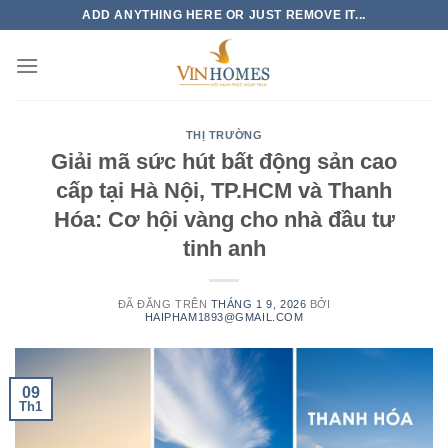
Chuyển
ADD ANYTHING HERE OR JUST REMOVE IT...
đến
nội
dung
THỊ TRƯỜNG
Giải mã sức hút bất động sản cao
cấp tại Hà Nội, TP.HCM và Thanh
Hóa: Cơ hội vàng cho nhà đầu tư
tinh anh
ĐÃ ĐĂNG TRÊN
THÁNG 1 9, 2026
BỞI
HAIPHAM1893@GMAIL.COM
09
Th1