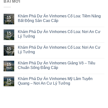
BÀI MỚI
Khám Phá Dự Án Vinhomes Cổ Loa: Tiềm Năng
15
Bất Động Sản Cao Cấp
Th7
Khám Phá Dự Án Vinhomes Cổ Loa: Nơi An Cư
15
Lý Tưởng
Th7
Khám Phá Dự Án Vinhomes Cổ Loa: Nơi An Cư
15
Lý Tưởng
Th7
Khám Phá Dự Án Vinhomes Giảng Võ – Tiêu
15
Chuẩn Sống Đẳng Cấp
Th7
Khám Phá Dự Án Vinhomes Mỹ Lâm Tuyên
15
Quang – Nơi An Cư Lý Tưởng
Th7