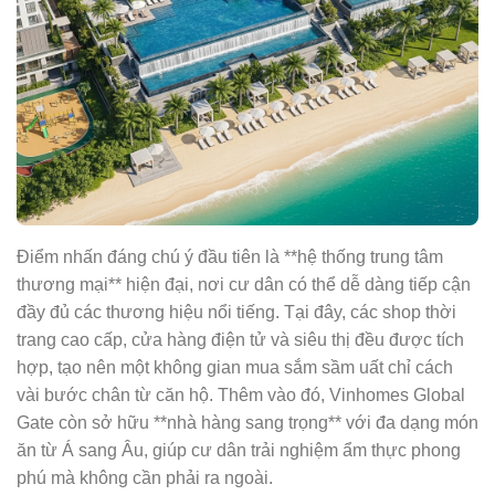
Điểm nhấn đáng chú ý đầu tiên là **hệ thống trung tâm
thương mại** hiện đại, nơi cư dân có thể dễ dàng tiếp cận
đầy đủ các thương hiệu nổi tiếng. Tại đây, các shop thời
trang cao cấp, cửa hàng điện tử và siêu thị đều được tích
hợp, tạo nên một không gian mua sắm sầm uất chỉ cách
vài bước chân từ căn hộ. Thêm vào đó, Vinhomes Global
Gate còn sở hữu **nhà hàng sang trọng** với đa dạng món
ăn từ Á sang Âu, giúp cư dân trải nghiệm ẩm thực phong
phú mà không cần phải ra ngoài.