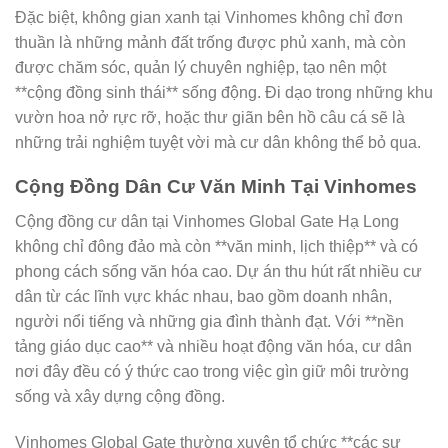
Đặc biệt, không gian xanh tại Vinhomes không chỉ đơn
thuần là những mảnh đất trống được phủ xanh, mà còn
được chăm sóc, quản lý chuyên nghiệp, tạo nên một
**cộng đồng sinh thái** sống động. Đi dạo trong những khu
vườn hoa nở rực rỡ, hoặc thư giãn bên hồ câu cá sẽ là
những trải nghiệm tuyệt vời mà cư dân không thể bỏ qua.
Cộng Đồng Dân Cư Văn Minh Tại Vinhomes
Cộng đồng cư dân tại Vinhomes Global Gate Hạ Long
không chỉ đông đảo mà còn **văn minh, lịch thiệp** và có
phong cách sống văn hóa cao. Dự án thu hút rất nhiều cư
dân từ các lĩnh vực khác nhau, bao gồm doanh nhân,
người nổi tiếng và những gia đình thành đạt. Với **nền
tảng giáo dục cao** và nhiều hoạt động văn hóa, cư dân
nơi đây đều có ý thức cao trong việc gìn giữ môi trường
sống và xây dựng cộng đồng.
Vinhomes Global Gate thường xuyên tổ chức **các sự