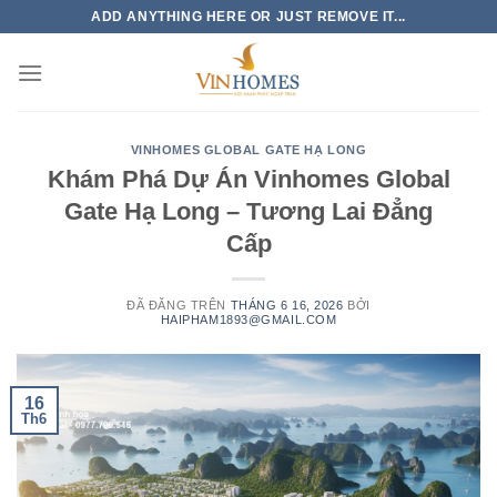
Chuyển
ADD ANYTHING HERE OR JUST REMOVE IT...
đến
nội
dung
VINHOMES GLOBAL GATE HẠ LONG
Khám Phá Dự Án Vinhomes Global
Gate Hạ Long – Tương Lai Đẳng
Cấp
ĐÃ ĐĂNG TRÊN
THÁNG 6 16, 2026
BỞI
HAIPHAM1893@GMAIL.COM
16
Th6