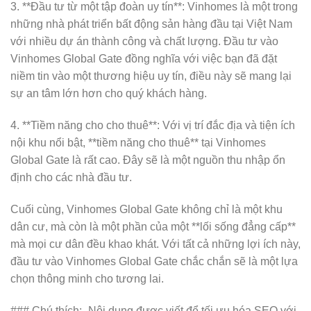
3. **Đầu tư từ một tập đoàn uy tín**: Vinhomes là một trong
những nhà phát triển bất động sản hàng đầu tại Việt Nam
với nhiều dự án thành công và chất lượng. Đầu tư vào
Vinhomes Global Gate đồng nghĩa với việc bạn đã đặt
niềm tin vào một thương hiệu uy tín, điều này sẽ mang lại
sự an tâm lớn hơn cho quý khách hàng.
4. **Tiềm năng cho cho thuê**: Với vị trí đắc địa và tiện ích
nội khu nổi bật, **tiềm năng cho thuê** tại Vinhomes
Global Gate là rất cao. Đây sẽ là một nguồn thu nhập ổn
định cho các nhà đầu tư.
Cuối cùng, Vinhomes Global Gate không chỉ là một khu
dân cư, mà còn là một phần của một **lối sống đẳng cấp**
mà mọi cư dân đều khao khát. Với tất cả những lợi ích này,
đầu tư vào Vinhomes Global Gate chắc chắn sẽ là một lựa
chọn thông minh cho tương lai.
### Chú thích:- Nội dung được viết để tối ưu hóa SEO với