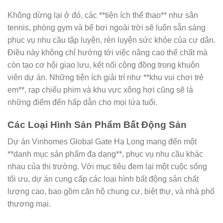
Không dừng lại ở đó, các **tiện ích thể thao** như sân
tennis, phòng gym và bể bơi ngoài trời sẽ luôn sẵn sàng
phục vụ nhu cầu tập luyện, rèn luyện sức khỏe của cư dân.
Điều này không chỉ hướng tới việc nâng cao thể chất mà
còn tạo cơ hội giao lưu, kết nối cộng đồng trong khuôn
viên dự án. Những tiện ích giải trí như **khu vui chơi trẻ
em**, rạp chiếu phim và khu vực xông hơi cũng sẽ là
những điểm đến hấp dẫn cho mọi lứa tuổi.
Các Loại Hình Sản Phẩm Bất Động Sản
Dự án Vinhomes Global Gate Hạ Long mang đến một
**danh mục sản phẩm đa dạng**, phục vụ nhu cầu khác
nhau của thị trường. Với mục tiêu đem lại một cuộc sống
tối ưu, dự án cung cấp các loại hình bất động sản chất
lượng cao, bao gồm căn hộ chung cư, biệt thự, và nhà phố
thương mại.