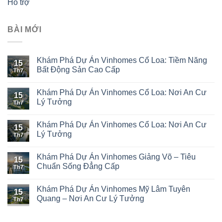
Hỗ trợ
BÀI MỚI
Khám Phá Dự Án Vinhomes Cổ Loa: Tiềm Năng
15
Bất Động Sản Cao Cấp
Th7
Khám Phá Dự Án Vinhomes Cổ Loa: Nơi An Cư
15
Lý Tưởng
Th7
Khám Phá Dự Án Vinhomes Cổ Loa: Nơi An Cư
15
Lý Tưởng
Th7
Khám Phá Dự Án Vinhomes Giảng Võ – Tiêu
15
Chuẩn Sống Đẳng Cấp
Th7
Khám Phá Dự Án Vinhomes Mỹ Lâm Tuyên
15
Quang – Nơi An Cư Lý Tưởng
Th7