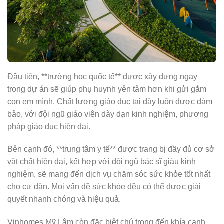
Đầu tiên, **trường học quốc tế** được xây dựng ngay
trong dự án sẽ giúp phụ huynh yên tâm hơn khi gửi gắm
con em mình. Chất lượng giáo dục tại đây luôn được đảm
bảo, với đội ngũ giáo viên dày dạn kinh nghiệm, phương
pháp giáo dục hiện đại.
Bên cạnh đó, **trung tâm y tế** được trang bị đầy đủ cơ sở
vật chất hiện đại, kết hợp với đội ngũ bác sĩ giàu kinh
nghiệm, sẽ mang đến dịch vụ chăm sóc sức khỏe tốt nhất
cho cư dân. Mọi vấn đề sức khỏe đều có thể được giải
quyết nhanh chóng và hiệu quả.
Vinhomes Mỹ Lâm còn đặc biệt chú trọng đến khía cạnh