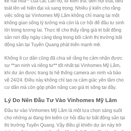
kế hài hòa** của các căn hộ, từ kiến trúc đến nội thất, đều
toát lên vẻ hiện đại và sang trọng. Nhiều ý kiến cho rằng
việc sống tại Vinhomes Mỹ Lâm không chỉ mang lại một
không gian sống lý tưởng mà còn là cơ hội để đầu tư sinh
lời trong tương lai. Thực tế cho thấy rằng giá trị bất động
sản nơi đây ngày càng tăng trong bối cảnh thị trường bất
động sản tại Tuyên Quang phát triển mạnh mẽ.
Không ít cư dân cũng đã chia sẻ rằng họ cảm nhận được
sự **an ninh và riêng tư** tốt nhất tại Vinhomes Mỹ Lâm,
khi dự án được trang bị hệ thống camera an ninh và bảo
vệ 24/24. Điều này không chỉ tạo ra cảm giác yên tâm cho
cư dân mà còn góp phần nâng cao giá trị sống tại đây.
Lý Do Nên Đầu Tư Vào Vinhomes Mỹ Lâm
Đầu tư vào Vinhomes Mỹ Lâm là một lựa chọn sáng suốt
cho những ai đang tìm kiếm cơ hội đầu tư bất động sản tại
thị trường Tuyên Quang. Vậy điều gì khiến dự án này trở