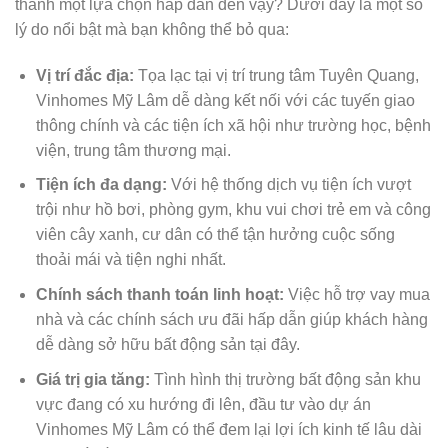
thành một lựa chọn hấp dẫn đến vậy? Dưới đây là một số
lý do nổi bật mà bạn không thể bỏ qua:
Vị trí đắc địa:
Tọa lạc tại vị trí trung tâm Tuyên Quang,
Vinhomes Mỹ Lâm dễ dàng kết nối với các tuyến giao
thông chính và các tiện ích xã hội như trường học, bệnh
viện, trung tâm thương mại.
Tiện ích đa dạng:
Với hệ thống dịch vụ tiện ích vượt
trội như hồ bơi, phòng gym, khu vui chơi trẻ em và công
viên cây xanh, cư dân có thể tận hưởng cuộc sống
thoải mái và tiện nghi nhất.
Chính sách thanh toán linh hoạt:
Việc hỗ trợ vay mua
nhà và các chính sách ưu đãi hấp dẫn giúp khách hàng
dễ dàng sở hữu bất động sản tại đây.
Giá trị gia tăng:
Tình hình thị trường bất động sản khu
vực đang có xu hướng đi lên, đầu tư vào dự án
Vinhomes Mỹ Lâm có thể đem lại lợi ích kinh tế lâu dài