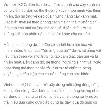
Với hơn XX% diện tích dự án được dành cho cây xanh và
công viên, cư dân có thể thường xuyên hòa mình vào thiên
nhiên, tận hưởng vẻ đẹp của những hàng cây xanh mát.
Đặc biệt, thiết kế theo phong cách **sinh thái** không chỉ
làm đẹp cho môi trường mà còn cải thiện chất lượng
không khí, góp phần nâng cao sức khỏe cho cư dân.
Mỗi tiện ích trong dự án đều có sự kết hợp hài hòa với
thiên nhiên. Ví dụ, các **đường dạo bộ** được lát bằng vật
liệu thân thiện với môi trường, tạo cảm giác gần gũi và tự
nhiên nhất. Bên cạnh đó, hệ thống **dưỡng sinh** và **các
hoạt động thể thao ngoài trời** được tổ chức thường
xuyên, tạo điều kiện cho cư dân nâng cao sức khỏe.
Vinhomes Mỹ Lâm cam kết xây dựng một cộng đồng sống
xanh, bền vững. Các biện pháp tiết kiệm năng lượng như
sử dụng ánh sáng tự nhiên tối đa và hệ thống xử lý nước
thải hiệu quả cũng được áp dụng tại đây, qua đó giúp cư