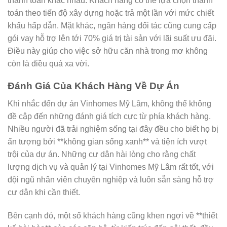
thanh toán khác nhau. Khách hàng có thể lựa chọn thanh
toán theo tiến độ xây dựng hoặc trả một lần với mức chiết
khấu hấp dẫn. Mặt khác, ngân hàng đối tác cũng cung cấp
gói vay hỗ trợ lên tới 70% giá trị tài sản với lãi suất ưu đãi.
Điều này giúp cho việc sở hữu căn nhà trong mơ không
còn là điều quá xa vời.
Đánh Giá Của Khách Hàng Về Dự Án
Khi nhắc đến dự án Vinhomes Mỹ Lâm, không thể không
đề cập đến những đánh giá tích cực từ phía khách hàng.
Nhiều người đã trải nghiệm sống tại đây đều cho biết họ bị
ấn tượng bởi **không gian sống xanh** và tiện ích vượt
trội của dự án. Những cư dân hài lòng cho rằng chất
lượng dịch vụ và quản lý tại Vinhomes Mỹ Lâm rất tốt, với
đội ngũ nhân viên chuyên nghiệp và luôn sẵn sàng hỗ trợ
cư dân khi cần thiết.
Bên cạnh đó, một số khách hàng cũng khen ngợi về **thiết