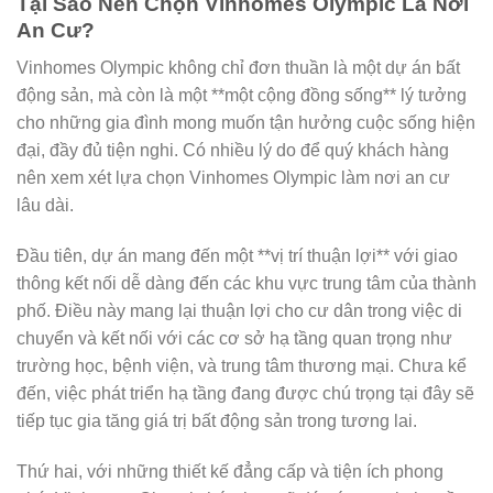
Tại Sao Nên Chọn Vinhomes Olympic Là Nơi
An Cư?
Vinhomes Olympic không chỉ đơn thuần là một dự án bất
động sản, mà còn là một **một cộng đồng sống** lý tưởng
cho những gia đình mong muốn tận hưởng cuộc sống hiện
đại, đầy đủ tiện nghi. Có nhiều lý do để quý khách hàng
nên xem xét lựa chọn Vinhomes Olympic làm nơi an cư
lâu dài.
Đầu tiên, dự án mang đến một **vị trí thuận lợi** với giao
thông kết nối dễ dàng đến các khu vực trung tâm của thành
phố. Điều này mang lại thuận lợi cho cư dân trong việc di
chuyển và kết nối với các cơ sở hạ tầng quan trọng như
trường học, bệnh viện, và trung tâm thương mại. Chưa kể
đến, việc phát triển hạ tầng đang được chú trọng tại đây sẽ
tiếp tục gia tăng giá trị bất động sản trong tương lai.
Thứ hai, với những thiết kế đẳng cấp và tiện ích phong