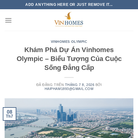
Chuyển
ADD ANYTHING HERE OR JUST REMOVE IT...
đến
nội
dung
VINHOMES OLYMPIC
Khám Phá Dự Án Vinhomes
Olympic – Biểu Tượng Của Cuộc
Sống Đẳng Cấp
ĐÃ ĐĂNG TRÊN
THÁNG 7 8, 2026
BỞI
HAIPHAM1893@GMAIL.COM
08
Th7