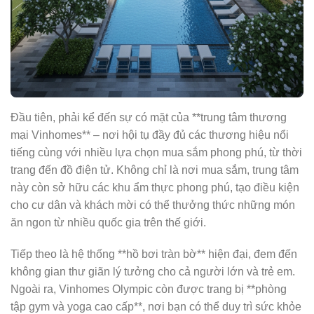
Đầu tiên, phải kể đến sự có mặt của **trung tâm thương
mại Vinhomes** – nơi hội tụ đầy đủ các thương hiệu nổi
tiếng cùng với nhiều lựa chọn mua sắm phong phú, từ thời
trang đến đồ điện tử. Không chỉ là nơi mua sắm, trung tâm
này còn sở hữu các khu ẩm thực phong phú, tạo điều kiện
cho cư dân và khách mời có thể thưởng thức những món
ăn ngon từ nhiều quốc gia trên thế giới.
Tiếp theo là hệ thống **hồ bơi tràn bờ** hiện đại, đem đến
không gian thư giãn lý tưởng cho cả người lớn và trẻ em.
Ngoài ra, Vinhomes Olympic còn được trang bị **phòng
tập gym và yoga cao cấp**, nơi bạn có thể duy trì sức khỏe