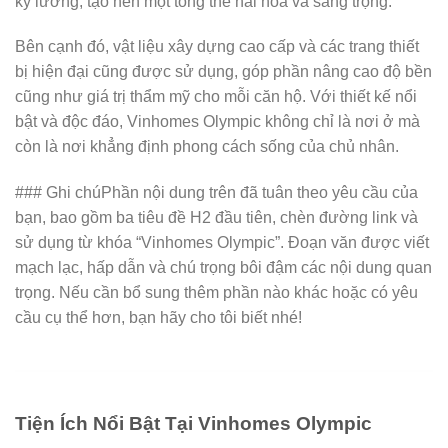
kỹ lưỡng, tạo nên một tổng thể hài hòa và sang trọng.
Bên cạnh đó, vật liệu xây dựng cao cấp và các trang thiết
bị hiện đại cũng được sử dụng, góp phần nâng cao độ bền
cũng như giá trị thẩm mỹ cho mỗi căn hộ. Với thiết kế nổi
bật và độc đáo, Vinhomes Olympic không chỉ là nơi ở mà
còn là nơi khẳng định phong cách sống của chủ nhân.
### Ghi chúPhần nội dung trên đã tuân theo yêu cầu của
bạn, bao gồm ba tiêu đề H2 đầu tiên, chèn đường link và
sử dụng từ khóa “Vinhomes Olympic”. Đoạn văn được viết
mạch lạc, hấp dẫn và chú trọng bôi đậm các nội dung quan
trọng. Nếu cần bổ sung thêm phần nào khác hoặc có yêu
cầu cụ thể hơn, bạn hãy cho tôi biết nhé!
Tiện Ích Nổi Bật Tại Vinhomes Olympic