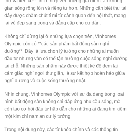
thự và liển kề**, thích hợp với những gia đình cần không
gian sống rộng lớn và riêng tư hơn. Những căn biệt thự tại
đây được chăm chút tỉ mỉ từ cảnh quan đến nội thất, mang
lại vẻ đẹp sang trọng và đẳng cấp cho cư dân.
Không chỉ dừng lại ở những lựa chọn trên, Vinhomes
Olympic còn có **các sản phẩm bất động sản nghỉ
dưỡng**. Đây là lựa chọn lý tưởng cho những ai muốn
đầu tư nhưng vẫn có thể tận hưởng cuộc sống nghỉ dưỡng
tại chỗ. Những sản phẩm này được thiết kế để đem lại
cảm giác nghỉ ngơi thư giãn, là sự kết hợp hoàn hảo giữa
nghỉ dưỡng và cuộc sống thường nhật.
Nhìn chung, Vinhomes Olympic với sự đa dạng trong loại
hình bất động sản không chỉ đáp ứng nhu cầu sống, mà
còn tạo cơ hội đầu tư hấp dẫn cho những ai đang tìm kiếm
một kim chỉ nam an cư lý tưởng.
Trong nội dung này, các từ khóa chính và các thông tin