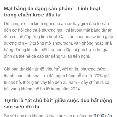
Mặt bằng đa dạng sản phẩm – Linh hoạt
trong chiến lược đầu tư
Dù là người tìm kiếm ngôi nhà an cư hay giới đầu tư săn
đón cơ hội cho thuê thương mại, thì layout mặt bằng dự án
đều có thể đáp ứng linh hoạt. Các căn shophouse tiếp giáp
đường lớn – lý tưởng mở showroom, văn phòng hoặc nhà
hàng. Trong khi đó, biệt thự song lập lại phù hợp cho gia
đình đa thế hệ đề cao sự riêng tư lẫn tiện nghi.
2
Giá bán dự kiến từ 45 triệu/m
, với nhiều phương thức
thanh toán linh hoạt, ưu đãi ngân hàng hỗ trợ tới 70% giá
trị căn hộ, thời gian vay lên đến 25 năm – đây chính là cơ
hội vàng không thể bỏ lỡ trong năm 2024.
Tự tin là “át chủ bài” giữa cuộc đua bất động
sản siêu đô thị
So với quy mô khổng lồ của các siêu dự án như
3.000 căn