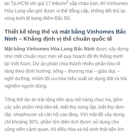
2
tại Tp.HCM với giá 17 triệu/m
sắp chào bán, thì Vinhomes
Hòa Long vẫn giữ được vị thế đẳng cấp, không đối thủ tại
vùng kinh tế trọng điểm Bắc Bộ.
Thiết kế tổng thể và
mặt bằng Vinhomes Bắc
Ninh
– Khẳng định vị thế chuẩn quốc tế
Mặt bằng Vinhomes Hòa Long Bắc Ninh
được xây dựng
như một chuẩn mực mới về quy hoạch đô thị thông minh
tại Việt Nam. Dự án phân chia thành nhiều phân khu rõ
ràng theo định hướng: sống – thương mại – giáo dục –
nghỉ dưỡng, nhằm tối ưu hóa hiệu suất sử dụng đất và trải
nghiệm người dùng.
Tổng thể dự án trải rộng trên quy mô hàng chục ha, gồm
các sản phẩm nhà liền kề, biệt thự song lập, biệt thự đơn
lập, shophouse và căn hộ cao tầng. Với mật độ xây dựng
chỉ khoảng 30%, phần lớn diện tích được sử dụng cho
công viên cảnh quan, hồ điều hòa và hệ sinh thái tiện ích