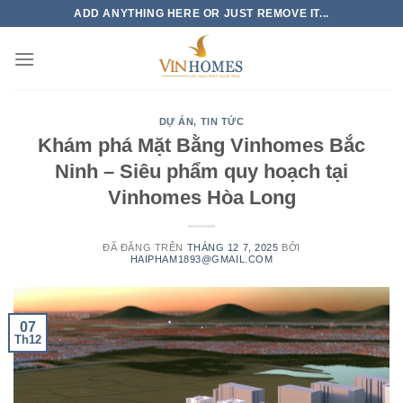
Chuyển
ADD ANYTHING HERE OR JUST REMOVE IT...
đến
nội
dung
DỰ ÁN
,
TIN TỨC
Khám phá Mặt Bằng Vinhomes Bắc
Ninh – Siêu phẩm quy hoạch tại
Vinhomes Hòa Long
ĐÃ ĐĂNG TRÊN
THÁNG 12 7, 2025
BỞI
HAIPHAM1893@GMAIL.COM
07
Th12