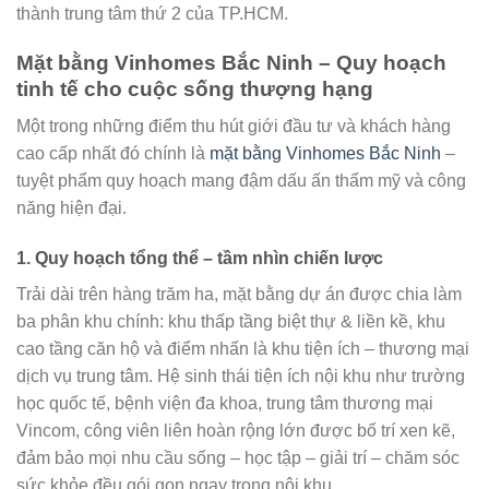
thành trung tâm thứ 2 của TP.HCM.
Mặt bằng Vinhomes Bắc Ninh – Quy hoạch
tinh tế cho cuộc sống thượng hạng
Một trong những điểm thu hút giới đầu tư và khách hàng
cao cấp nhất đó chính là
mặt bằng Vinhomes Bắc Ninh
–
tuyệt phẩm quy hoạch mang đậm dấu ấn thẩm mỹ và công
năng hiện đại.
1. Quy hoạch tổng thể – tầm nhìn chiến lược
Trải dài trên hàng trăm ha, mặt bằng dự án được chia làm
ba phân khu chính: khu thấp tầng biệt thự & liền kề, khu
cao tầng căn hộ và điểm nhấn là khu tiện ích – thương mại
dịch vụ trung tâm. Hệ sinh thái tiện ích nội khu như trường
học quốc tế, bệnh viện đa khoa, trung tâm thương mại
Vincom, công viên liên hoàn rộng lớn được bố trí xen kẽ,
đảm bảo mọi nhu cầu sống – học tập – giải trí – chăm sóc
sức khỏe đều gói gọn ngay trong nội khu.