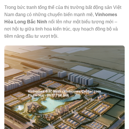
Trong bức tranh tổng thể của thị trường bất động sản Việt
Nam đang có những chuyển biến mạnh mẽ,
Vinhomes
Hòa Long Bắc Ninh
nổi lên như một biểu tượng mới –
nơi hội tụ giữa tinh hoa kiến trúc, quy hoạch đồng bộ và
tiềm năng đầu tư vượt trội.