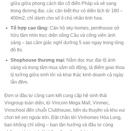
giữa giữa phong cách tân cổ điển Pháp và vẻ sang
trọng đương đại, các căn biệt thự có diện tích từ 180 –
400m2, chỉ dành cho số ít chủ nhân tinh hoa.
Tổ hợp cao tầng:
Căn hộ sky-homes, penthouse sở
hữu tầm nhìn trực diện sông Cầu và công viên ánh
sáng – tạo cảm giác nghỉ dưỡng 5 sao ngay trong lòng
đô thị.
Shophouse thương mại:
Nằm dọc trục đại lộ ánh
sáng và trung tâm mua sắm sôi động, là điểm giao thoa
lý tưởng giữa sinh lời và khai thác kinh doanh cả ngày
lẫn đêm.
Đơn vị đầu tư cũng cam kết cung cấp hệ sinh thái
Vingroup toàn diện, từ Vincom Mega Mall, Vinmec,
Vinschool đến chuỗi Clubhouse, bến du thuyền và khu vui
chơi trẻ em ngoài trời. Đặt chân tới Vinhomes Hòa Long,
bạn không chỉ sống – bạn tận hưởng và đầu tư cùng