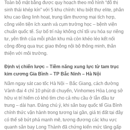
Toàn bộ mặt bằng được quy hoạch theo mô hình “đô thị
sinh thái khép kín” với 5 khu chính: khu biệt thự elite, phân
khu cao tầng linh hoạt, trung tâm thương mại tích hợp,
công viên tiện ích xanh và cụm trường học – bệnh viện
chuẩn quốc tế. Sự bố trí này không chỉ tối ưu hóa sự riêng
tư, yên tĩnh của mỗi phân khu mà còn khéo léo kết nối
cộng đồng qua trục giao thông nội bộ thông minh, thân
thiện với môi trường.
Định vị chiến lược – Tiềm năng xung lực từ tam trục
kim cương Gia Bình – TP Bắc Ninh – Hà Nội
Nằm ngay sát cao tốc Hà Nội – Bắc Giang, cách đường
Vành đai 4 chỉ 10 phút di chuyển, Vinhomes Hòa Long sở
hữu vị trí hiếm có khó tìm cho cả nhu cầu ở lẫn đầu tư
trung – dài hạn. Đáng chú ý, khi sân bay quốc tế Gia Bình
chính thức vận hành trong tương lai gần, giá trị đất tại đây
có thể sẽ bứt phá mạnh mẽ, tương đương các khu vực
quanh sân bay Long Thành đã chứng kiến mức tăng gấp