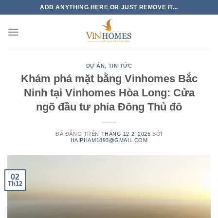
Chuyển
ADD ANYTHING HERE OR JUST REMOVE IT...
đến
nội
dung
DỰ ÁN
,
TIN TỨC
Khám phá mặt bằng Vinhomes Bắc
Ninh tại Vinhomes Hòa Long: Cửa
ngõ đầu tư phía Đông Thủ đô
ĐÃ ĐĂNG TRÊN
THÁNG 12 2, 2025
BỞI
HAIPHAM1893@GMAIL.COM
02
Th12