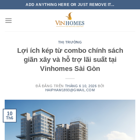
Chuyển
ADD ANYTHING HERE OR JUST REMOVE IT...
đến
nội
dung
THỊ TRƯỜNG
Lợi ích kép từ combo chính sách
giãn xây và hỗ trợ lãi suất tại
Vinhomes Sài Gòn
ĐÃ ĐĂNG TRÊN
THÁNG 6 10, 2026
BỞI
HAIPHAM1893@GMAIL.COM
10
Th6