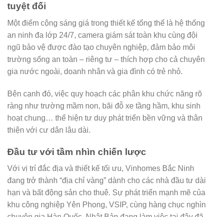
tuyệt đối
Một điểm cộng sáng giá trong thiết kế tổng thể là hệ thống
an ninh đa lớp 24/7, camera giám sát toàn khu cùng đội
ngũ bảo vệ được đào tạo chuyên nghiệp, đảm bảo môi
trường sống an toàn – riêng tư – thích hợp cho cả chuyên
gia nước ngoài, doanh nhân và gia đình có trẻ nhỏ.
Bên cạnh đó, việc quy hoạch các phân khu chức năng rõ
ràng như trường mầm non, bãi đỗ xe tầng hầm, khu sinh
hoạt chung… thể hiện tư duy phát triển bền vững và thân
thiện với cư dân lâu dài.
Đầu tư với tầm nhìn chiến lược
Với vị trí đắc địa và thiết kế tối ưu, Vinhomes Bắc Ninh
đang trở thành “địa chỉ vàng” dành cho các nhà đầu tư dài
hạn và bất động sản cho thuê. Sự phát triển mạnh mẽ của
khu công nghiệp Yên Phong, VSIP, cùng hàng chục nghìn
chuyên gia Hàn Quốc, Nhật Bản đang làm việc tại đây đã