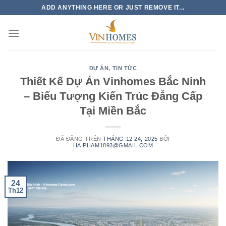
Chuyển
ADD ANYTHING HERE OR JUST REMOVE IT...
đến
nội
dung
DỰ ÁN
,
TIN TỨC
Thiết Kế Dự Án Vinhomes Bắc Ninh
– Biểu Tượng Kiến Trúc Đẳng Cấp
Tại Miền Bắc
ĐÃ ĐĂNG TRÊN
THÁNG 12 24, 2025
BỞI
HAIPHAM1893@GMAIL.COM
24
Th12