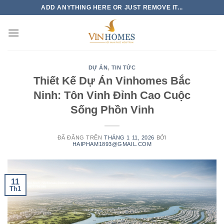
Chuyển
ADD ANYTHING HERE OR JUST REMOVE IT...
đến
nội
dung
DỰ ÁN
,
TIN TỨC
Thiết Kế Dự Án Vinhomes Bắc
Ninh: Tôn Vinh Đỉnh Cao Cuộc
Sống Phồn Vinh
ĐÃ ĐĂNG TRÊN
THÁNG 1 11, 2026
BỞI
HAIPHAM1893@GMAIL.COM
11
Th1