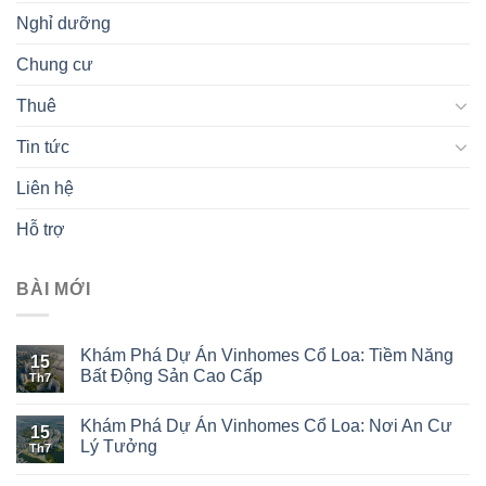
Nghỉ dưỡng
Chung cư
Thuê
Tin tức
Liên hệ
Hỗ trợ
BÀI MỚI
Khám Phá Dự Án Vinhomes Cổ Loa: Tiềm Năng
15
Bất Động Sản Cao Cấp
Th7
Khám Phá Dự Án Vinhomes Cổ Loa: Nơi An Cư
15
Lý Tưởng
Th7